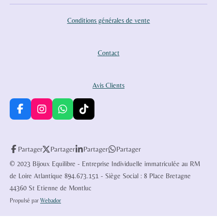
Conditions générales de vente
Contact
Avis Clients
F
I
W
T
a
n
h
i
c
s
a
k
e
t
t
T
Partager
Partager
Partager
Partager
b
a
s
o
o
g
A
k
© 2023 Bijoux Equilibre - Entreprise Individuelle immatriculée au RM
o
r
p
de Loire Atlantique 894.673.151 - Siège Social : 8 Place Bretagne
k
a
p
44360 St Etienne de Montluc
m
Propulsé par
Webador