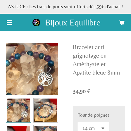
ASTUCE : Les frais de ports sont offerts dès 59€ d'achat !
Passer
au
Bijoux Equilibre
contenu
principal
Bracelet anti
grignotage en
Améthyste et
Apatite bleue 8mm
34,90 €
Tour de poignet