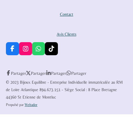
Contact
Avis Clients
F
I
W
T
a
n
h
i
c
s
a
k
e
t
t
T
Partager
Partager
Partager
Partager
b
a
s
o
o
g
A
k
© 2023 Bijoux Equilibre - Entreprise Individuelle immatriculée au RM
o
r
p
de Loire Atlantique 894.673.151 - Siège Social : 8 Place Bretagne
k
a
p
44360 St Etienne de Montluc
m
Propulsé par
Webador