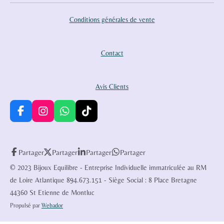
Conditions générales de vente
Contact
Avis Clients
F
I
W
T
a
n
h
i
c
s
a
k
e
t
t
T
Partager
Partager
Partager
Partager
b
a
s
o
o
g
A
k
© 2023 Bijoux Equilibre - Entreprise Individuelle immatriculée au RM
o
r
p
de Loire Atlantique 894.673.151 - Siège Social : 8 Place Bretagne
k
a
p
44360 St Etienne de Montluc
m
Propulsé par
Webador