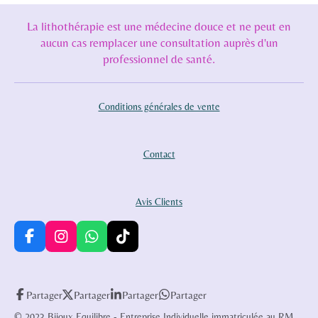
La lithothérapie est une médecine douce et ne peut en
aucun cas remplacer une consultation auprès d'un
professionnel de santé.
Conditions générales de vente
Contact
Avis Clients
F
I
W
T
a
n
h
i
c
s
a
k
e
t
t
T
Partager
Partager
Partager
Partager
b
a
s
o
o
g
A
k
© 2023 Bijoux Equilibre - Entreprise Individuelle immatriculée au RM