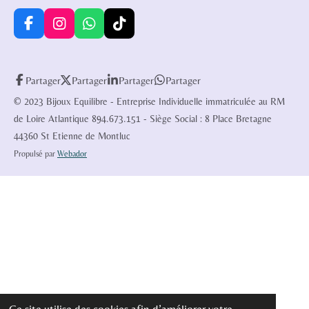
F
I
W
T
a
n
h
i
c
s
a
k
e
t
t
T
Partager
Partager
Partager
Partager
b
a
s
o
o
g
A
k
© 2023 Bijoux Equilibre - Entreprise Individuelle immatriculée au RM
o
r
p
de Loire Atlantique 894.673.151 - Siège Social : 8 Place Bretagne
k
a
p
44360 St Etienne de Montluc
m
Propulsé par
Webador