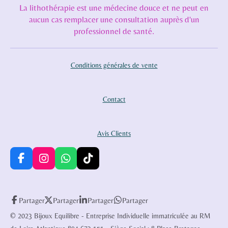
La lithothérapie est une médecine douce et ne peut en
aucun cas remplacer une consultation auprès d'un
professionnel de santé.
Conditions générales de vente
Contact
Avis Clients
F
I
W
T
a
n
h
i
c
s
a
k
e
t
t
T
Partager
Partager
Partager
Partager
b
a
s
o
o
g
A
k
© 2023 Bijoux Equilibre - Entreprise Individuelle immatriculée au RM
o
r
p