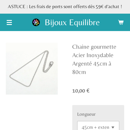
ASTUCE : Les frais de ports sont offerts dès 59€ d'achat !
Passer
au
Bijoux Equilibre
contenu
principal
Chaine gourmette
Acier Inoxydable
Argenté 45cm à
80cm
10,00 €
Longueur