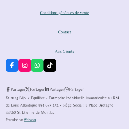
Conditions générales de vente
Contact
Avis Clients
F
I
W
T
a
n
h
i
c
s
a
k
e
t
t
T
Partager
Partager
Partager
Partager
b
a
s
o
o
g
A
k
© 2023 Bijoux Equilibre - Entreprise Individuelle immatriculée au RM
o
r
p
de Loire Atlantique 894.673.151 - Siège Social : 8 Place Bretagne
k
a
p
44360 St Etienne de Montluc
m
Propulsé par
Webador