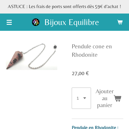
ASTUCE : Les frais de ports sont offerts dès 59€ d'achat !
Passer
au
Bijoux Equilibre
contenu
principal
Pendule cone en
Rhodonite
27,00 €
Ajouter
au
panier
Pendule en Rhodonite :