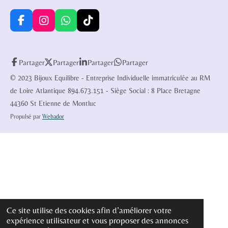
F
I
W
T
a
n
h
i
c
s
a
k
e
t
t
T
Partager
Partager
Partager
Partager
b
a
s
o
o
g
A
k
© 2023 Bijoux Equilibre - Entreprise Individuelle immatriculée au RM
o
r
p
de Loire Atlantique 894.673.151 - Siège Social : 8 Place Bretagne
k
a
p
44360 St Etienne de Montluc
m
Propulsé par
Webador
Ce site utilise des cookies afin d’améliorer votre
expérience utilisateur et vous proposer des annonces